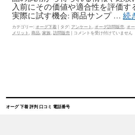
入前にその価値や適合性を評価す
プ
実際に試す機会: 商品サンプ …
続
カテゴリー:
オーグ下着
|
タグ:
アンケート
,
オーグ訪問販売
,
オー
メリット
,
商品
,
家族
,
訪問販売
|
家
コメントを受け付けていません
族
が
訪
問
販
売
で
受
け
取
っ
た
オーグ 下着 評判 口コミ 電話番号
商
品
サ
ン
プ