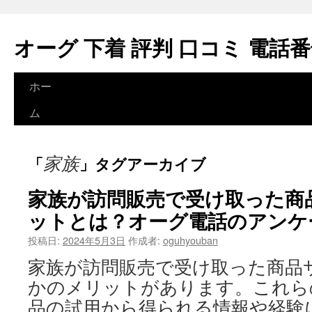
オーグ 下着 評判 口コミ 電話
ホー
コ
ム
ン
テ
家族
「
」タグアーカイブ
ン
家族が訪問販売で受け取った商
ツ
ットとは？オーグ電話のアンケ
へ
投稿日:
2024年5月3日
作成者:
oguhyouban
ス
家族が訪問販売で受け取った商品
キ
かのメリットがあります。これら
ッ
品の試用から得られる情報や経験