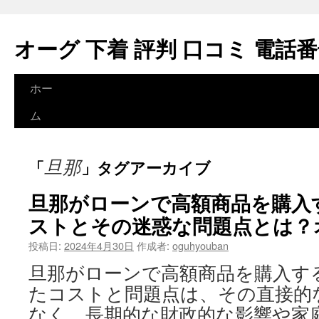
オーグ 下着 評判 口コミ 電話
ホー
コ
ム
ン
テ
旦那
「
」タグアーカイブ
ン
旦那がローンで高額商品を購入
ツ
ストとその迷惑な問題点とは？
へ
投稿日:
2024年4月30日
作成者:
oguhyouban
ス
旦那がローンで高額商品を購入す
キ
たコストと問題点は、その直接的
ッ
なく、長期的な財政的な影響や家