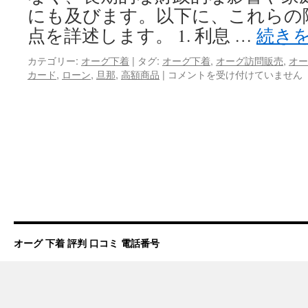
にも及びます。以下に、これらの
プ
点を詳述します。 1. 利息 …
続き
カテゴリー:
オーグ下着
|
タグ:
オーグ下着
,
オーグ訪問販売
,
オー
カード
,
ローン
,
旦那
,
高額商品
|
旦
コメントを受け付けていません
那
が
ロ
ー
ン
で
高
額
商
品
を
購
オーグ 下着 評判 口コミ 電話番号
入
す
る
際
の